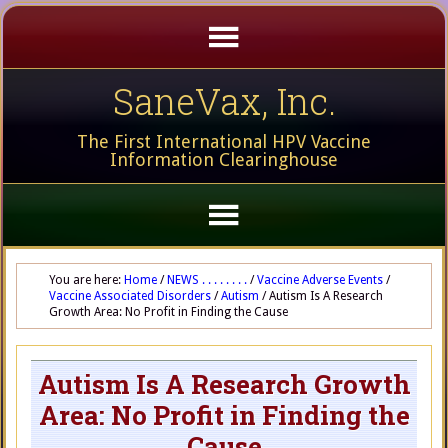
SaneVax, Inc.
The First International HPV Vaccine
Information Clearinghouse
You are here:
Home
/
NEWS . . . . . . . .
/
Vaccine Adverse Events
/
Vaccine Associated Disorders
/
Autism
/
Autism Is A Research
Growth Area: No Profit in Finding the Cause
Autism Is A Research Growth
Area: No Profit in Finding the
Cause