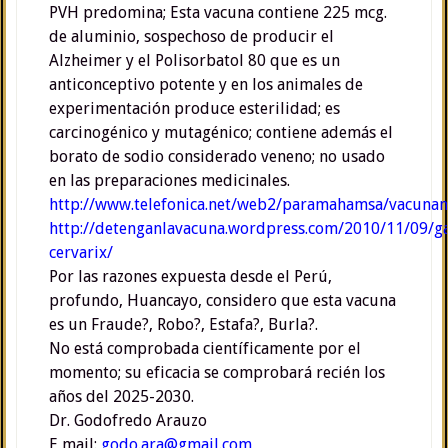
PVH predomina; Esta vacuna contiene 225 mcg.
de aluminio, sospechoso de producir el
Alzheimer y el Polisorbatol 80 que es un
anticonceptivo potente y en los animales de
experimentación produce esterilidad; es
carcinogénico y mutagénico; contiene además el
borato de sodio considerado veneno; no usado
en las preparaciones medicinales.
http://www.telefonica.net/web2/paramahamsa/vacunani
http://detenganlavacuna.wordpress.com/2010/11/09/ga
cervarix/
Por las razones expuesta desde el Perú,
profundo, Huancayo, considero que esta vacuna
es un Fraude?, Robo?, Estafa?, Burla?.
No está comprobada científicamente por el
momento; su eficacia se comprobará recién los
años del 2025-2030.
Dr. Godofredo Arauzo
E mail:
godo.ara@gmail.com