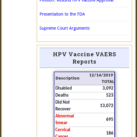
Petition: Rescind HPV Vaccine Approval
Presentation to the FDA
Supreme Court Arguments
HPV Vaccine VAERS
Reports
12/14/2019
Description
TOTAL
Disabled
3,092
Deaths
523
Did Not
13,072
Recover
Abnormal
695
Smear
Cervical
186
Cancer