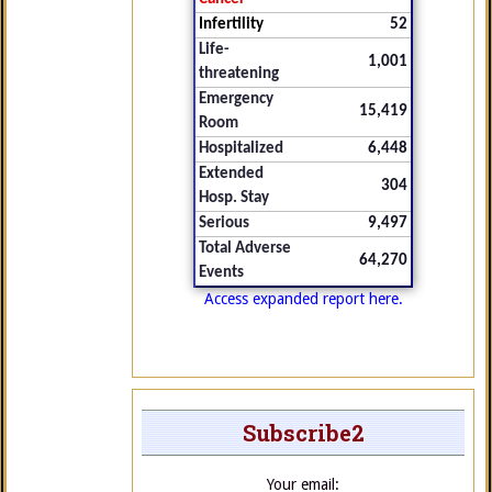
Infertility
52
Life-
1,001
threatening
Emergency
15,419
Room
Hospitalized
6,448
Extended
304
Hosp. Stay
Serious
9,497
Total Adverse
64,270
Events
Access expanded report here.
Subscribe2
Your email: